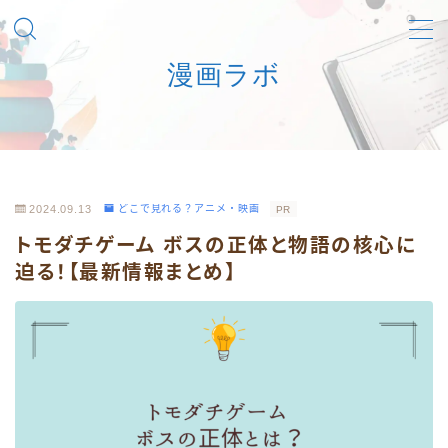
漫画ラボ
MENU
マンガを安心合法に楽しむための一次情報ナビ
利用規約／特定商取引法に基づく表記
2024.09.13
どこで見れる？アニメ・映画
PR
トモダチゲーム ボスの正体と物語の核心に
お問い合わせフォーム
迫る！【最新情報まとめ】
プライバシーポリシー
筆者あさひのプロフィール詳細
運営者情報