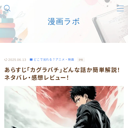
漫画ラボ
MENU
マンガを安心合法に楽しむための一次情報ナビ
利用規約／特定商取引法に基づく表記
2025.06.13
どこで見れる？アニメ・映画
PR
あらすじ「カグラバチ」どんな話か簡単解説！
お問い合わせフォーム
ネタバレ・感想レビュー！
プライバシーポリシー
筆者あさひのプロフィール詳細
運営者情報