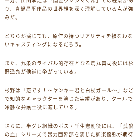
一方、山田孝之は「闇金ウシジマくん」での経験があ
り、真鍋昌平作品の世界観を深く理解している点が強
みだ。
どちらが演じても、原作の持つリアリティを損なわな
いキャスティングになるだろう。
また、九条のライバル的存在となる烏丸真司役には杉
野遥亮が候補に挙がっている。
杉野は「恋です！～ヤンキー君と白杖ガール～」など
で知的なキャラクターを演じた実績があり、クールで
冷静な弁護士役に適している。
さらに、半グレ組織のボス・壬生憲剛役には、「孤狼
の血」シリーズで暴力団幹部を演じた柳楽優弥が期待