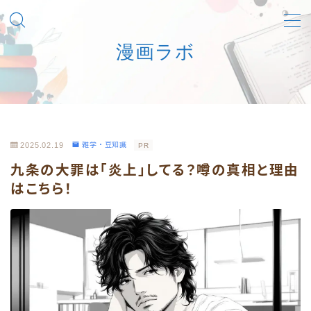
漫画ラボ
MENU
マンガを安心合法に楽しむための一次情報ナビ
利用規約／特定商取引法に基づく表記
2025.02.19
雑学・豆知識
PR
九条の大罪は「炎上」してる？噂の真相と理由
お問い合わせフォーム
はこちら！
プライバシーポリシー
筆者あさひのプロフィール詳細
運営者情報