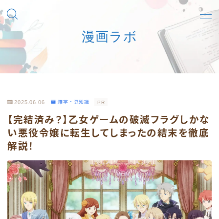
漫画ラボ
MENU
マンガを安心合法に楽しむための一次情報ナビ
利用規約／特定商取引法に基づく表記
2025.06.06
雑学・豆知識
PR
【完結済み？】乙女ゲームの破滅フラグしかな
お問い合わせフォーム
い悪役令嬢に転生してしまったの結末を徹底
解説！
プライバシーポリシー
筆者あさひのプロフィール詳細
運営者情報